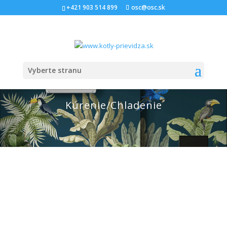
+421 903 514 899
osc@osc.sk
Vyberte stranu
Kúrenie/Chladenie
Plynové Kondenzačné Kotly
Tepelné Čerpadlá