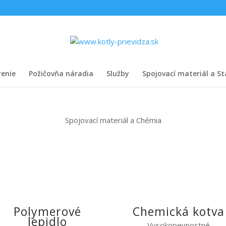
renie
Požičovňa náradia
Služby
Spojovací materiál a S
Spojovací materiál a Chémia
Polymerové
Chemická kotva
lepidlo
Vysokopevnostné