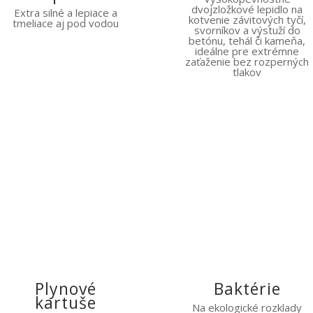
dvojzložkové lepidlo na
Extra silné a lepiace a
kotvenie závitových tyčí,
tmeliace aj pod vodou
svorníkov a výstuží do
betónu, tehál či kameňa,
ideálne pre extrémne
zaťaženie bez rozperných
tlakov
Plynové
Baktérie
kartuše
Na ekologické rozklady