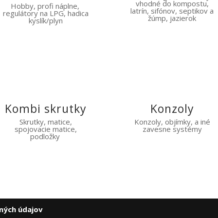
vhodné do kompostu,
Hobby, profi náplne,
latrín, sifónov, septikov a
regulátory na LPG, hadica
žúmp, jazierok
kyslík/plyn
Kombi skrutky
Konzoly
Skrutky, matice,
Konzoly, objímky, a iné
spojovacie matice,
zavesne systémy
podložky
ných údajov