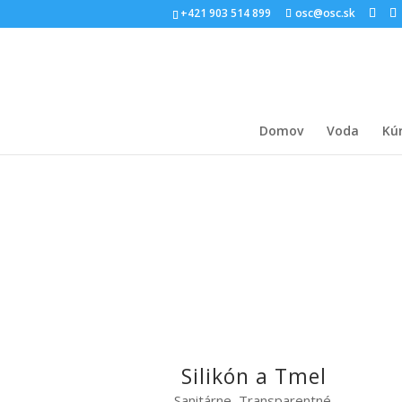
+421 903 514 899
osc@osc.sk
Domov
Voda
Kú
Silikón a Tmel
Sanitárne, Transparentné,