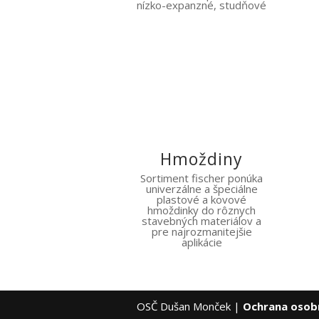
nízko-expanzné, studňové
Hmoždiny
Sortiment fischer ponúka
univerzálne a špeciálne
plastové a kovové
hmoždinky do rôznych
stavebných materiálov a
pre najrozmanitejšie
aplikácie
OSČ Dušan Monček |
Ochrana osob