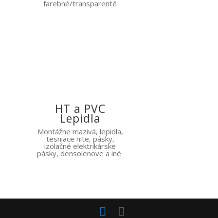
farebné/transparenté
HT a PVC
Lepidla
Montážne mazivá, lepidla,
tesniace nite, pásky,
izolačné elektrikárske
pásky, densolenove a iné